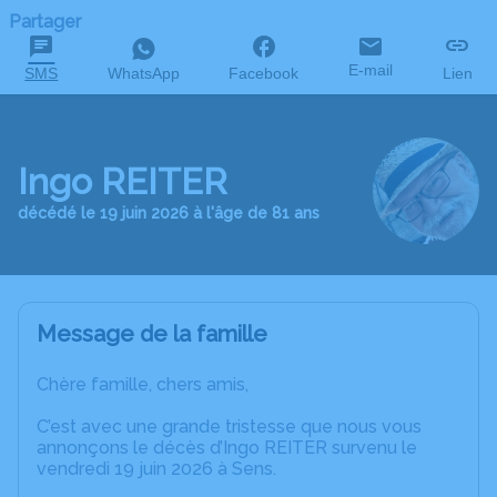
Partager
E-mail
SMS
WhatsApp
Facebook
Lien
Ingo REITER
décédé le 19 juin 2026 à l'âge de 81 ans
Message de la famille
Chère famille, chers amis,
C’est avec une grande tristesse que nous vous
annonçons le décès d’Ingo REITER survenu le
vendredi 19 juin 2026 à Sens.