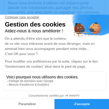
Nous vous invitons à utiliser cet espace pour
laisser vos condoléances, partager des photos
souvenirs, une anecdote ou exprimer vos pensées
à travers des poèmes ou des textes. Cet endroit
est un lieu d'expression dédié à honorer la
mémoire d’Ingo REITER.
Un service de plantation d’arbre hommage est
disponible ici
.
Je rends hommage
Cérémonie religieuse
vendredi 26 juin 2026 à 14h00
Église Notre Dame de l'Assomption de
Villeneuve-sur-Yonne
89500 Villeneuve-sur-Yonne
4
Faire-part
Hommages
Je rends hommage