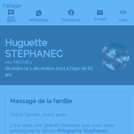
Partager
E-mail
SMS
WhatsApp
Facebook
Lien
Huguette
STEPHANEC
née MATHIEU
décédée le 1 décembre 2023 à l'âge de 83
ans
Message de la famille
Chère famille, chers amis,
C'est avec une grande tristesse que nous vous
annonçons le décès
d'Huguette Stephanec