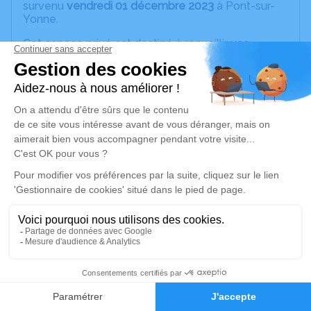
survenu
vendredi 01 décembre 2023
à Pont-sur-
Yonne.
Cet espace privé est destiné à recueillir vos
condoléances ou le souvenir d’un moment passé.
Je rends hommage
Cérémonie religieuse
jeudi 07 décembre 2023 à 14h15
Église Notre Dame de l'Assomption de Pont-
sur-Yonne
89140 Pont-sur-Yonne
Je rends hommage
3
Déroulé des obsèques
Faire-part
Hommages