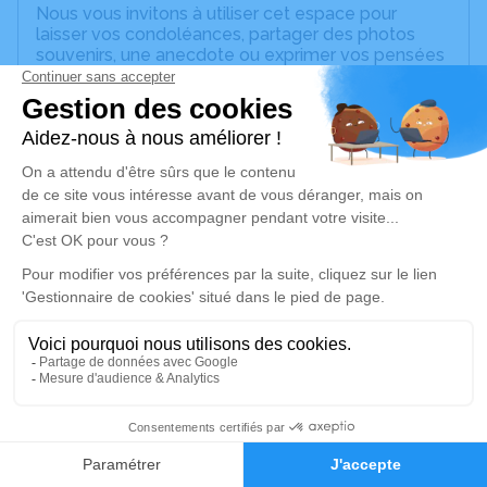
Nous vous invitons à utiliser cet espace pour
laisser vos condoléances, partager des photos
souvenirs, une anecdote ou exprimer vos pensées
à travers des poèmes ou des textes. Cet endroit
est un lieu d'expression dédié à honorer la
mémoire d’Huguette SELLIER.
Un service de plantation d’arbre hommage est
disponible ici
.
Je rends hommage
Cérémonie civile
vendredi 18 octobre 2024 à 09h45
Chambre Funéraire de Pont-sur-Yonne
Route de Paris
89140 Pont-sur-Yonne
7
Faire-part
Hommages
Je rends hommage