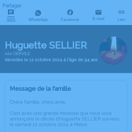
Partager
E-mail
SMS
WhatsApp
Facebook
Lien
Huguette SELLIER
née DERVILE
décédée le 12 octobre 2024 à l'âge de 94 ans
Message de la famille
Chère famille, chers amis,
C’est avec une grande tristesse que nous vous
annonçons le décès d’Huguette SELLIER survenu
le samedi 12 octobre 2024 à Melun.