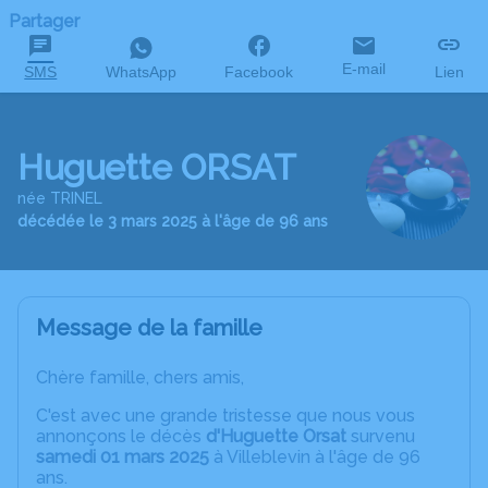
Partager
E-mail
SMS
WhatsApp
Facebook
Lien
Huguette ORSAT
née TRINEL
décédée le 3 mars 2025 à l'âge de 96 ans
Message de la famille
Chère famille, chers amis,
C'est avec une grande tristesse que nous vous
annonçons le décès
d'Huguette Orsat
survenu
samedi 01 mars 2025
à Villeblevin à l'âge de 96
ans.