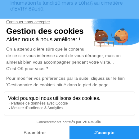
Inhumation le lundi 10 mars à 10h45 au cimetière
d'EVRY 89140.
Je rends hommage
Cérémonie civile
lundi 10 mars 2025 à 10h45
Cimetière de Évry
Évry Yonne
89140 Évry
Je rends hommage
Déroulé des obsèques
1
Faire-part
Hommages
Cérémonie civile