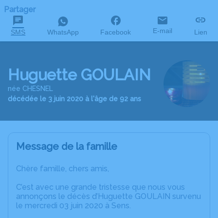
Partager
E-mail
SMS
WhatsApp
Facebook
Lien
Huguette GOULAIN
née CHESNEL
décédée le 3 juin 2020 à l'âge de 92 ans
Message de la famille
Chère famille, chers amis,
C’est avec une grande tristesse que nous vous
annonçons le décès d’Huguette GOULAIN survenu
le mercredi 03 juin 2020 à Sens.