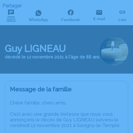
Partager
E-mail
SMS
WhatsApp
Facebook
Lien
Guy LIGNEAU
décédé le 12 novembre 2021 à l'âge de 88 ans
Message de la famille
Chère famille, chers amis,
C’est avec une grande tristesse que nous vous
annonçons le décès de Guy LIGNEAU survenu le
vendredi 12 novembre 2021 à Savigny-le-Temple.