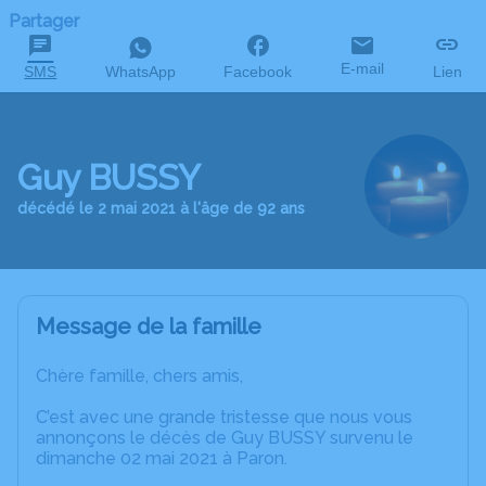
Partager
E-mail
SMS
WhatsApp
Facebook
Lien
Guy BUSSY
décédé le 2 mai 2021 à l'âge de 92 ans
Message de la famille
Chère famille, chers amis,
C’est avec une grande tristesse que nous vous
annonçons le décès de Guy BUSSY survenu le
dimanche 02 mai 2021 à Paron.