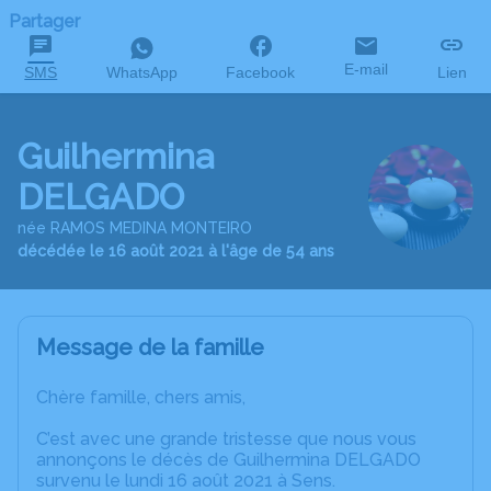
Partager
E-mail
SMS
WhatsApp
Facebook
Lien
Guilhermina
DELGADO
née RAMOS MEDINA MONTEIRO
décédée le 16 août 2021 à l'âge de 54 ans
Message de la famille
Chère famille, chers amis,
C’est avec une grande tristesse que nous vous
annonçons le décès de Guilhermina DELGADO
survenu le lundi 16 août 2021 à Sens.