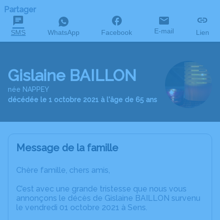
Partager
E-mail
SMS
WhatsApp
Facebook
Lien
Gislaine BAILLON
née NAPPEY
décédée le 1 octobre 2021 à l'âge de 65 ans
Message de la famille
Chère famille, chers amis,
C’est avec une grande tristesse que nous vous
annonçons le décès de Gislaine BAILLON survenu
le vendredi 01 octobre 2021 à Sens.