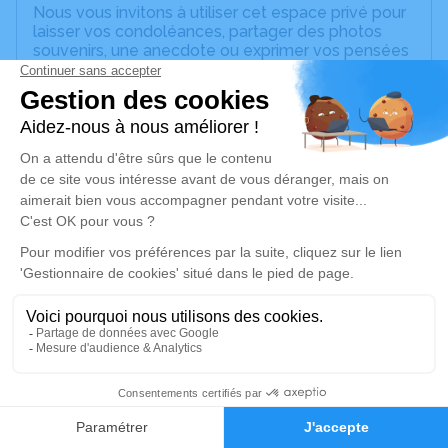
Nous vous invitons à utiliser cet espace privé pour
laisser vos condoléances, partager des photos
souvenirs, une anecdote ou exprimer vos pensées
à travers des poèmes ou des textes. Cet endroit
est un lieu d'expression dédié à honorer la
mémoire de Gérard AUBRY.
Un service de plantation d’arbre hommage est
disponible ici
.
Je rends hommage
Cérémonie civile
lundi 08 février 2021 à 13h30
Crématorium de Joigny
3 Boulevard Lesire Lacam
89300 Joigny
6
Faire-part
Hommages
Je rends hommage