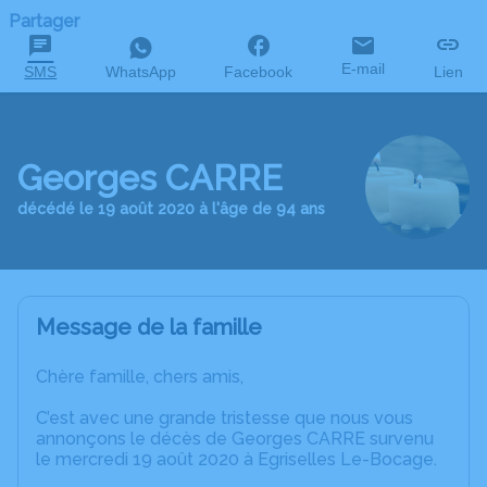
Partager
E-mail
SMS
WhatsApp
Facebook
Lien
Georges CARRE
décédé le 19 août 2020 à l'âge de 94 ans
Message de la famille
Chère famille, chers amis,
C’est avec une grande tristesse que nous vous
annonçons le décès de Georges CARRE survenu
le mercredi 19 août 2020 à Egriselles Le-Bocage.