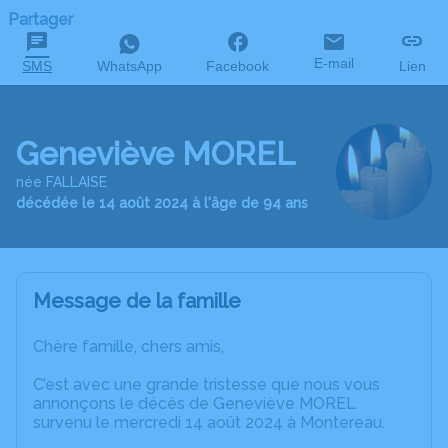
Partager
E-mail
SMS
WhatsApp
Facebook
Lien
Geneviève MOREL
née FALLAISE
décédée le 14 août 2024 à l'âge de 94 ans
Message de la famille
Chère famille, chers amis,
C’est avec une grande tristesse que nous vous
annonçons le décès de Geneviève MOREL
survenu le mercredi 14 août 2024 à Montereau.