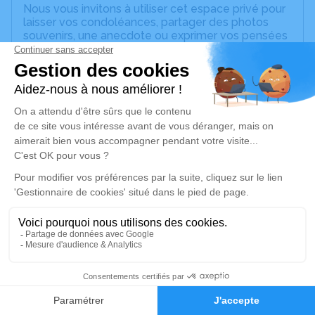
Nous vous invitons à utiliser cet espace privé pour
laisser vos condoléances, partager des photos
souvenirs, une anecdote ou exprimer vos pensées
à travers des poèmes ou des textes. Cet endroit
est un lieu d'expression dédié à honorer la
mémoire de Françoise RICHARD.
Un service de plantation d’arbre hommage est
disponible ici
.
Je rends hommage
Cérémonie civile
mardi 21 avril 2020 à 15h30
St Savinien de Villeneuve-sur-Yonne
89500 Villeneuve-sur-Yonne
3
Je rends hommage
Faire-part
Hommages