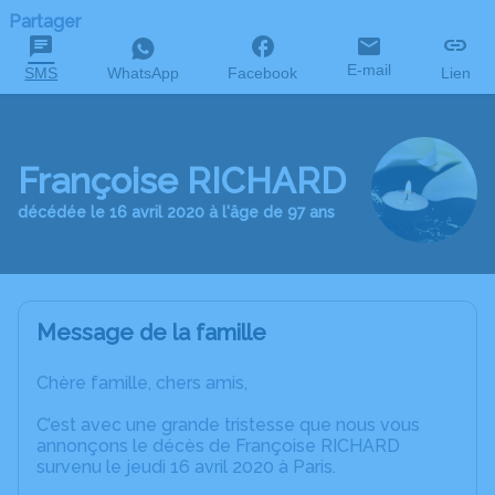
Partager
E-mail
SMS
WhatsApp
Facebook
Lien
Françoise RICHARD
décédée le 16 avril 2020 à l'âge de 97 ans
Message de la famille
Chère famille, chers amis,
C’est avec une grande tristesse que nous vous
annonçons le décès de Françoise RICHARD
survenu le jeudi 16 avril 2020 à Paris.