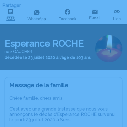
Partager
E-mail
SMS
WhatsApp
Facebook
Lien
Esperance ROCHE
née GAUCHER
décédée le 23 juillet 2020 à l'âge de 103 ans
Message de la famille
Chère famille, chers amis,
C’est avec une grande tristesse que nous vous
annonçons le décès d’Esperance ROCHE survenu
le jeudi 23 juillet 2020 à Sens.