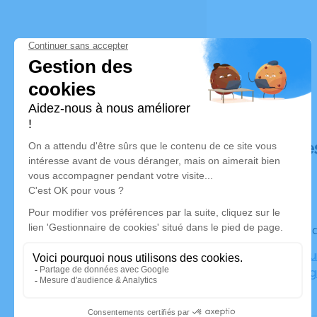
Déroulé de
Le vendre
Crématoriu
89300 Joi