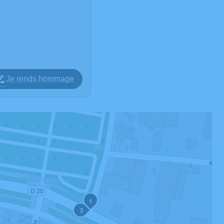
Je rends hommage
1
2