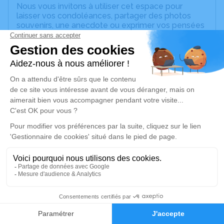
Nous vous invitons à utiliser cet espace pour
laisser vos condoléances, partager des photos
souvenirs, une anecdote ou exprimer vos pensées
à travers des poèmes ou des textes. Cet endroit
est un lieu d'expression dédié à honorer la
mémoire d’Elie DODIER.
Un service de plantation d’arbre hommage est
disponible ici
.
Je rends hommage
Cérémonie religieuse
lundi 03 janvier 2022 à 15h00
Basilique Saint-Savinien de Sens
137 Bis Rue d'Alsace Lorraine Sens
89100 Sens
1
Faire-part
Hommages
Je rends hommage