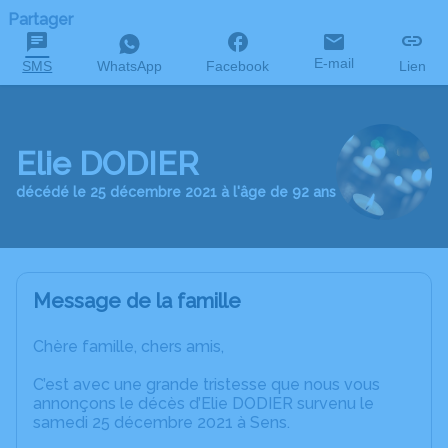
Partager
E-mail
SMS
WhatsApp
Facebook
Lien
Elie DODIER
décédé le 25 décembre 2021 à l'âge de 92 ans
Message de la famille
Chère famille, chers amis,
C’est avec une grande tristesse que nous vous
annonçons le décès d’Elie DODIER survenu le
samedi 25 décembre 2021 à Sens.