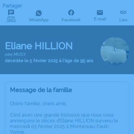
Partager
E-mail
SMS
WhatsApp
Facebook
Lien
Eliane HILLION
née MUSY
décédée le 5 février 2025 à l'âge de 95 ans
Message de la famille
Chère famille, chers amis,
C’est avec une grande tristesse que nous vous
annonçons le décès d’Eliane HILLION survenu le
mercredi 05 février 2025 à Montereau-Fault-
Yonne.