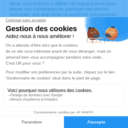
Nous vous invitons à utiliser cet espace privé pour
laisser vos condoléances, partager des photos
souvenirs, une anecdote ou exprimer vos pensées
à travers des poèmes ou des textes. Cet endroit
est un lieu d'expression dédié à honorer la
mémoire d’Eliane BOUTOT.
Un service de plantation d’arbre hommage est
disponible ici
.
Je rends hommage
Cérémonie religieuse
samedi 11 juillet 2020 à 10h30
Église la Nativité de Notre Dame de Brannay
89150 Brannay
2
Je rends hommage
Faire-part
Hommages