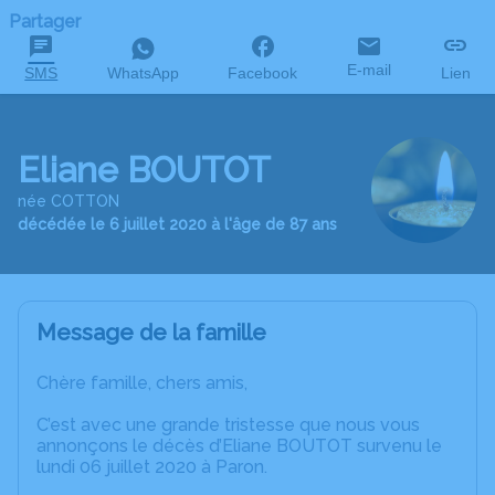
Partager
E-mail
SMS
WhatsApp
Facebook
Lien
Eliane BOUTOT
née COTTON
décédée le 6 juillet 2020 à l'âge de 87 ans
Message de la famille
Chère famille, chers amis,
C’est avec une grande tristesse que nous vous
annonçons le décès d’Eliane BOUTOT survenu le
lundi 06 juillet 2020 à Paron.