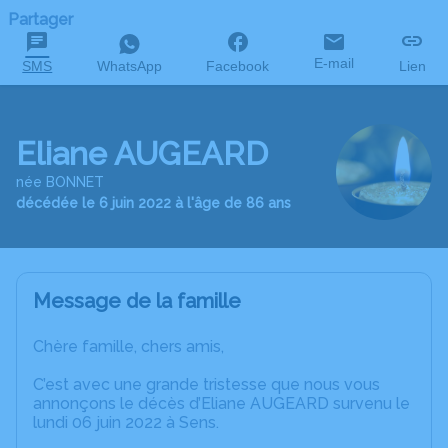
Partager
E-mail
SMS
WhatsApp
Facebook
Lien
Eliane AUGEARD
née BONNET
décédée le 6 juin 2022 à l'âge de 86 ans
Message de la famille
Chère famille, chers amis,
C’est avec une grande tristesse que nous vous
annonçons le décès d’Eliane AUGEARD survenu le
lundi 06 juin 2022 à Sens.