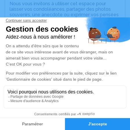
Nous vous invitons à utiliser cet espace pour
laisser vos condoléances, partager des photos
souvenirs, une anecdote ou exprimer vos pensées
à travers des poèmes ou des textes. Cet endroit
est un lieu d'expression dédié à honorer la
mémoire d’Eliane AUGEARD.
Un service de plantation d’arbre hommage est
disponible ici
.
Je rends hommage
Cérémonie religieuse
samedi 11 juin 2022 à 10h30
Église Saint Germain de Marsangy
89500 Marsangy
1
Je rends hommage
Faire-part
Hommages