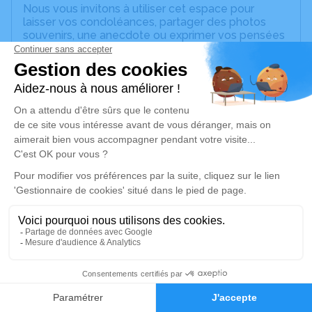
Nous vous invitons à utiliser cet espace pour
laisser vos condoléances, partager des photos
souvenirs, une anecdote ou exprimer vos pensées
à travers des poèmes ou des textes. Cet endroit
est un lieu d'expression dédié à honorer la
mémoire d’Elda LEROUX.
Un service de plantation d’arbre hommage est
disponible ici
.
Je rends hommage
Cérémonie religieuse
lundi 05 juillet 2021 à 14h30
Église Saint Maurice de Sens
rue de l'Ile d'Yonne
89100 Sens
3
Faire-part
Hommages
Je rends hommage