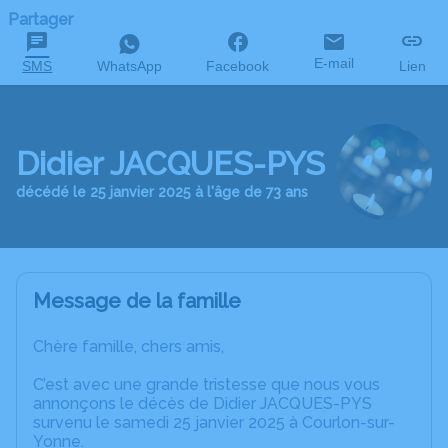
Partager
E-mail
SMS
WhatsApp
Facebook
Lien
Didier JACQUES-PYS
décédé le 25 janvier 2025 à l'âge de 73 ans
Message de la famille
Chère famille, chers amis,
C’est avec une grande tristesse que nous vous
annonçons le décès de Didier JACQUES-PYS
survenu le samedi 25 janvier 2025 à Courlon-sur-
Yonne.