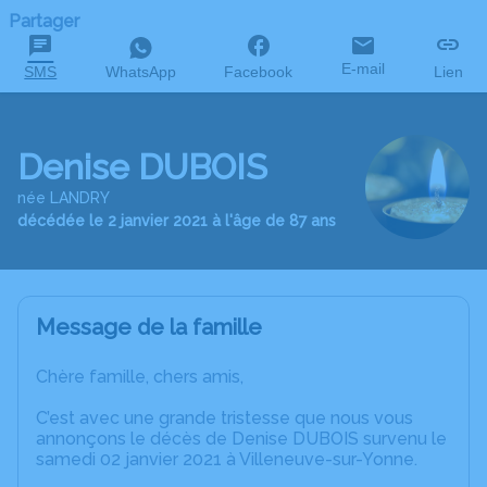
Partager
E-mail
SMS
WhatsApp
Facebook
Lien
Denise DUBOIS
née LANDRY
décédée le 2 janvier 2021 à l'âge de 87 ans
Message de la famille
Chère famille, chers amis,
C’est avec une grande tristesse que nous vous
annonçons le décès de Denise DUBOIS survenu le
samedi 02 janvier 2021 à Villeneuve-sur-Yonne.