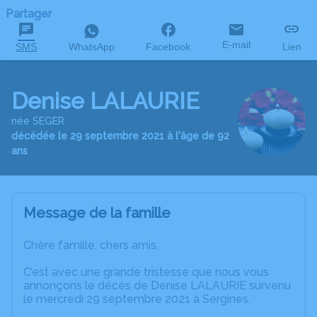
Partager
E-mail
SMS
WhatsApp
Facebook
Lien
Denise LALAURIE
née SEGER
décédée le 29 septembre 2021 à l'âge de 92
ans
Message de la famille
Chère famille, chers amis,
C’est avec une grande tristesse que nous vous
annonçons le décès de Denise LALAURIE survenu
le mercredi 29 septembre 2021 à Sergines.