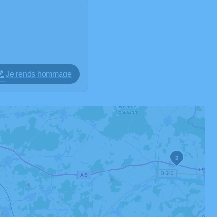
Je rends hommage
2