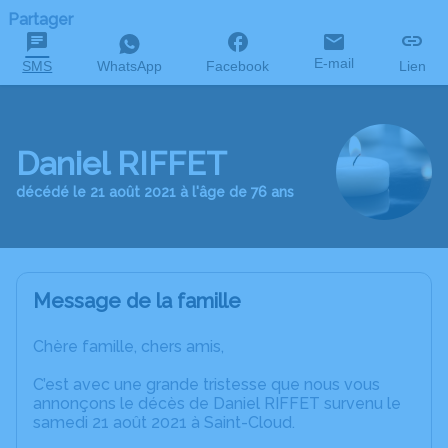
Partager
E-mail
SMS
WhatsApp
Facebook
Lien
Daniel RIFFET
décédé le 21 août 2021 à l'âge de 76 ans
Message de la famille
Chère famille, chers amis,
C’est avec une grande tristesse que nous vous
annonçons le décès de Daniel RIFFET survenu le
samedi 21 août 2021 à Saint-Cloud.