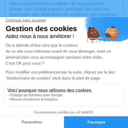
Nous vous invitons à utiliser cet espace pour
laisser vos condoléances, partager des photos
souvenirs, une anecdote ou exprimer vos pensées
à travers des poèmes ou des textes. Cet endroit
est un lieu d'expression dédié à honorer la
mémoire de Daniel RIFFET.
Un service de plantation d’arbre hommage est
disponible ici
.
Je rends hommage
Cérémonie civile
vendredi 27 août 2021 à 10h30
Cimetière de Villeperrot
Rue du Fay Villeperrot
89140 Villeperrot
1
Faire-part
Hommages
Je rends hommage