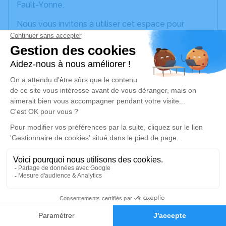
Fault-Yonne.
Nous vous invitons à utiliser cet espace pour
laisser vos condoléances, partager des photos
souvenirs, une anecdote ou exprimer vos pensées
à travers des poèmes ou des textes. Cet endroit
est un lieu d'expression dédié à honorer la
mémoire de Corinne SCHWEITZER.
Un service de plantation d’arbre hommage est
disponible ici
.
Je rends hommage
Cérémonie religieuse
lundi 30 août 2021 à 15h15
Église Saint Martin de Misy-sur-Yonne
77130 Misy-sur-Yonne
1
Faire-part
Hommages