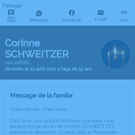
Partager
E-mail
SMS
WhatsApp
Facebook
Lien
Corinne
SCHWEITZER
née SURDEL
décédée le 22 août 2021 à l'âge de 52 ans
Message de la famille
Chère famille, chers amis,
C’est avec une grande tristesse que nous vous
annonçons le décès de Corinne SCHWEITZER
survenu le dimanche 22 août 2021 à Montereau-