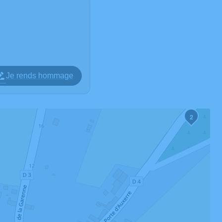
Je rends hommage
2