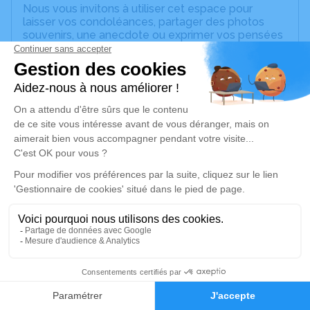
Nous vous invitons à utiliser cet espace pour
laisser vos condoléances, partager des photos
souvenirs, une anecdote ou exprimer vos pensées
à travers des poèmes ou des textes. Cet endroit
est un lieu d'expression dédié à honorer la
mémoire de Christian DIGUE.
Un service de plantation d’arbre hommage est
disponible ici
.
Je rends hommage
Cérémonie civile
mercredi 26 juillet 2023 à 10h30
Crématorium de Joigny
3 Boulevard Lesire Lacam
89300 Joigny
62
Faire-part
Hommages
Je rends hommage