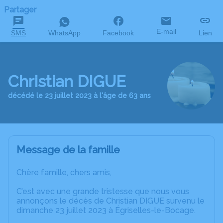
Partager
E-mail
SMS
WhatsApp
Facebook
Lien
Christian DIGUE
décédé le 23 juillet 2023 à l'âge de 63 ans
Message de la famille
Chère famille, chers amis,
C’est avec une grande tristesse que nous vous
annonçons le décès de Christian DIGUE survenu le
dimanche 23 juillet 2023 à Égriselles-le-Bocage.