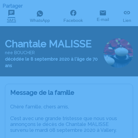
Partager
E-mail
SMS
WhatsApp
Facebook
Lien
Chantale MALISSE
née BOUCHER
décédée le 8 septembre 2020 à l'âge de 70
ans
Message de la famille
Chère famille, chers amis,
C’est avec une grande tristesse que nous vous
annonçons le décès de Chantale MALISSE
survenu le mardi 08 septembre 2020 à Vallery.