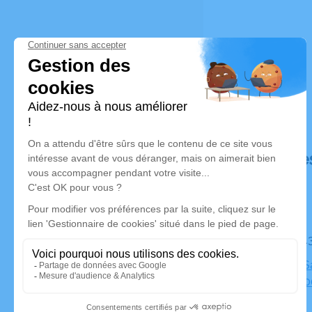
Déroulé de
Le mardi 
Basilique S
Sens, 8910