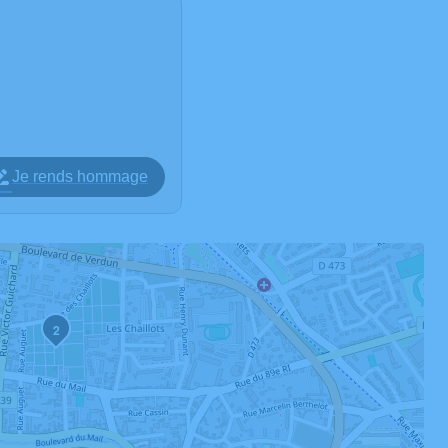
Je rends hommage
2