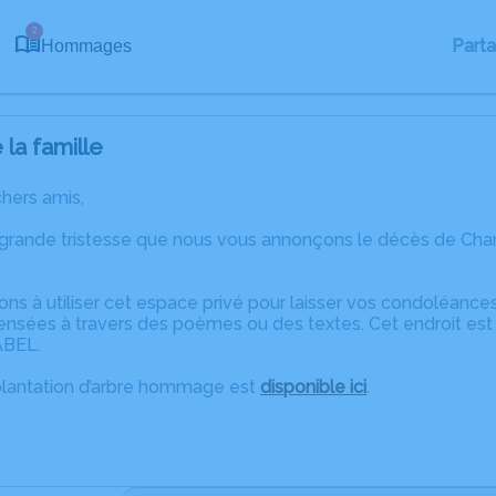
2
Part
Hommages
la famille
chers amis,
 grande tristesse que nous vous annonçons le décès de Ch
ons à utiliser cet espace privé pour laisser vos condoléanc
ensées à travers des poèmes ou des textes. Cet endroit est 
ABEL.
plantation d’arbre hommage est
disponible ici
.