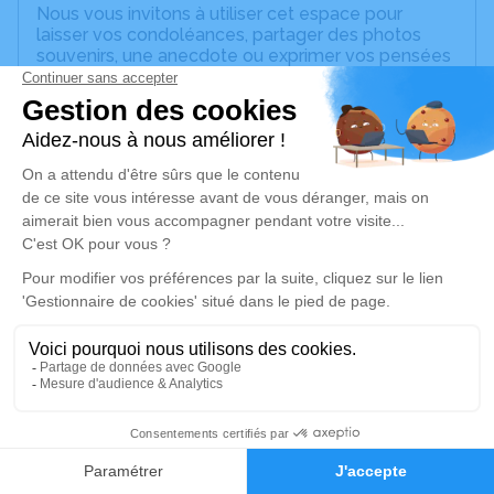
Nous vous invitons à utiliser cet espace pour
laisser vos condoléances, partager des photos
souvenirs, une anecdote ou exprimer vos pensées
à travers des poèmes ou des textes. Cet endroit
est un lieu d'expression dédié à honorer la
mémoire de Chantal DESQUINEMARE.
Un service de plantation d’arbre hommage est
disponible ici
.
Je rends hommage
Cérémonie religieuse
mercredi 23 avril 2025 à 14h30
Église Saint Pancrace de Migennes
89400 Migennes
1
Je rends hommage
Faire-part
Hommages