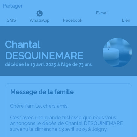
Partager
E-mail
SMS
WhatsApp
Facebook
Lien
Chantal
DESQUINEMARE
décédée le 13 avril 2025 à l'âge de 73 ans
Message de la famille
Chère famille, chers amis,
C’est avec une grande tristesse que nous vous
annonçons le décès de Chantal DESQUINEMARE
survenu le dimanche 13 avril 2025 à Joigny.