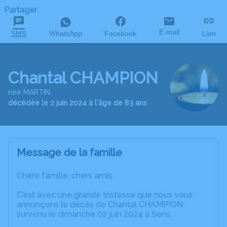
Partager
E-mail
SMS
WhatsApp
Facebook
Lien
Chantal CHAMPION
née MARTIN
décédée le 2 juin 2024 à l'âge de 83 ans
Message de la famille
Chère famille, chers amis,
C’est avec une grande tristesse que nous vous
annonçons le décès de Chantal CHAMPION
survenu le dimanche 02 juin 2024 à Sens.