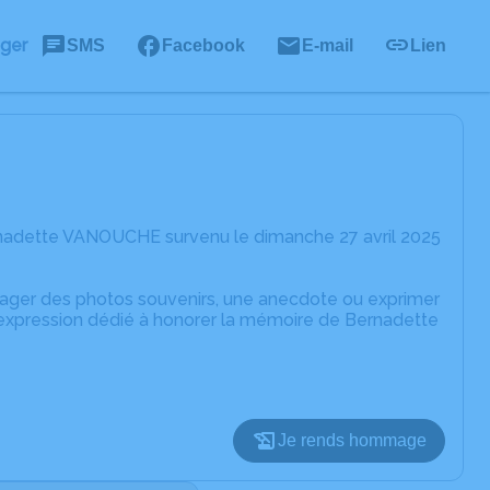
ager
SMS
Facebook
E-mail
Lien
rnadette VANOUCHE survenu le dimanche 27 avril 2025
rtager des photos souvenirs, une anecdote ou exprimer
'expression dédié à honorer la mémoire de Bernadette
Je rends hommage