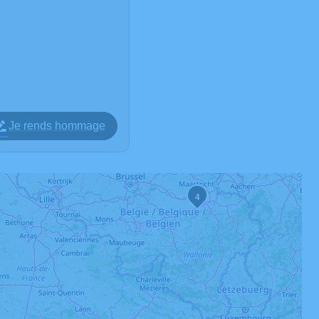
Je rends hommage
4