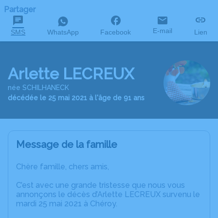
Partager
E-mail
SMS
WhatsApp
Facebook
Lien
Arlette LECREUX
née SCHILHANECK
décédée le 25 mai 2021 à l'âge de 91 ans
Message de la famille
Chère famille, chers amis,
C’est avec une grande tristesse que nous vous
annonçons le décès d’Arlette LECREUX survenu le
mardi 25 mai 2021 à Chéroy.