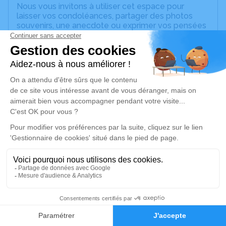
Nous vous invitons à utiliser cet espace pour
laisser vos condoléances, partager des photos
souvenirs, une anecdote ou exprimer vos pensées
à travers des poèmes ou des textes. Cet endroit
est un lieu d'expression dédié à honorer la
mémoire d’Antonio LLAMAS PADILLA.
Un service de plantation d’arbre hommage est
disponible ici
.
Je rends hommage
Cérémonie religieuse
jeudi 14 mars 2024 à 11h30
Église Notre Dame de l'Assomption de
Villeneuve-sur-Yonne
89500 Villeneuve-sur-Yonne
1
Faire-part
Hommages
Je rends hommage