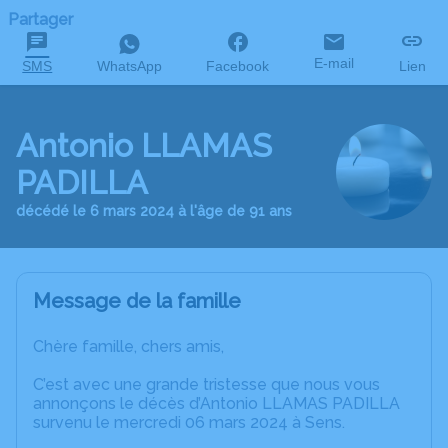
Partager
E-mail
SMS
WhatsApp
Facebook
Lien
Antonio LLAMAS
PADILLA
décédé le 6 mars 2024 à l'âge de 91 ans
Message de la famille
Chère famille, chers amis,
C’est avec une grande tristesse que nous vous
annonçons le décès d’Antonio LLAMAS PADILLA
survenu le mercredi 06 mars 2024 à Sens.