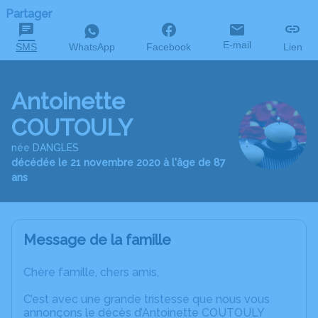
Partager
E-mail
SMS
WhatsApp
Facebook
Lien
Antoinette
COUTOULY
née DANGLES
décédée le 21 novembre 2020 à l'âge de 87
ans
Message de la famille
Chère famille, chers amis,
C’est avec une grande tristesse que nous vous
annonçons le décès d’Antoinette COUTOULY