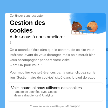
Déroulé de
Le lundi 
Église Sai