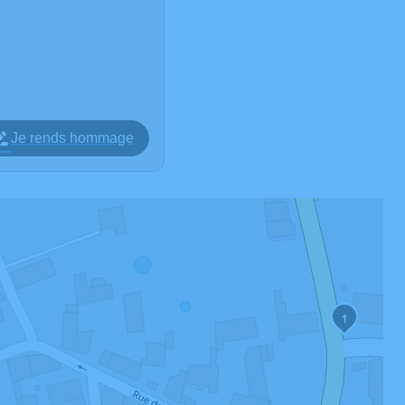
Je rends hommage
1