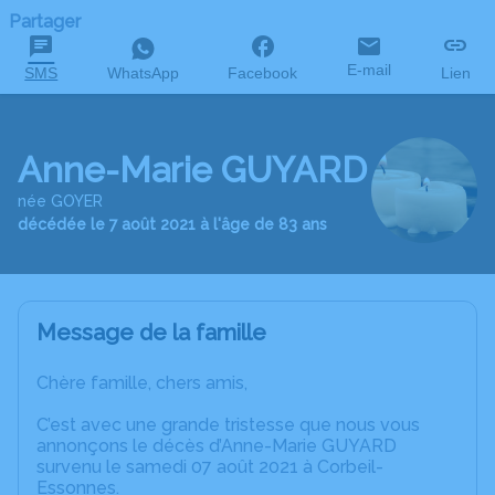
Partager
E-mail
SMS
WhatsApp
Facebook
Lien
Anne-Marie GUYARD
née GOYER
décédée le 7 août 2021 à l'âge de 83 ans
Message de la famille
Chère famille, chers amis,
C’est avec une grande tristesse que nous vous
annonçons le décès d’Anne-Marie GUYARD
survenu le samedi 07 août 2021 à Corbeil-
Essonnes.