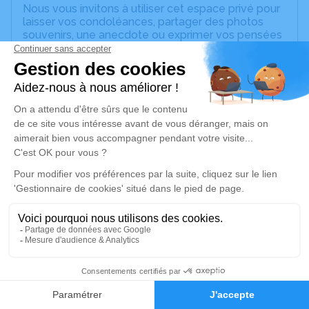
Nous vous invitons à utiliser cet espace privé pour
laisser vos condoléances, partager des photos
souvenirs, une anecdote ou exprimer vos pensées
à travers des poèmes ou des textes. Cet endroit
est un lieu d'expression dédié à honorer la
mémoire d’Andrée HERBEZ.
Un service de plantation d’arbre hommage est
disponible ici
.
Je rends hommage
Cérémonie civile
mardi 03 novembre 2020 à 13h30
Crématorium de Joigny
3 Boulevard Lesire Lacam
89300 Joigny
1
Faire-part
Hommages
Je rends hommage