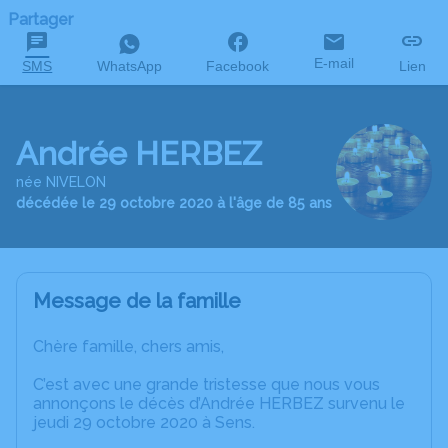
Partager
E-mail
SMS
WhatsApp
Facebook
Lien
Andrée HERBEZ
née NIVELON
décédée le 29 octobre 2020 à l'âge de 85 ans
Message de la famille
Chère famille, chers amis,
C’est avec une grande tristesse que nous vous
annonçons le décès d’Andrée HERBEZ survenu le
jeudi 29 octobre 2020 à Sens.