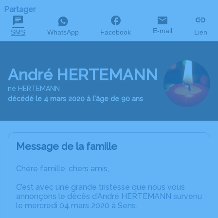
Partager
E-mail
SMS
WhatsApp
Facebook
Lien
André HERTEMANN
né HERTEMANN
décédé le 4 mars 2020 à l'âge de 90 ans
Message de la famille
Chère famille, chers amis,
C’est avec une grande tristesse que nous vous
annonçons le décès d’André HERTEMANN survenu
le mercredi 04 mars 2020 à Sens.