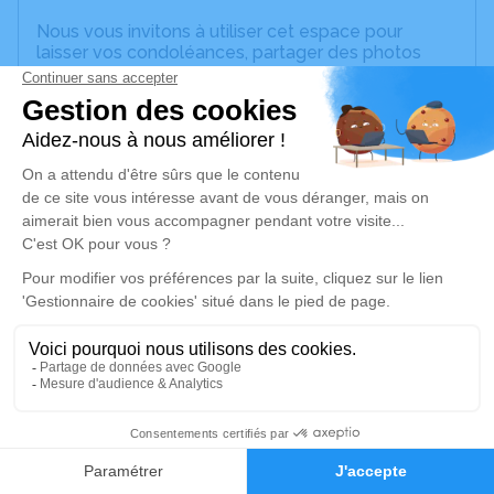
Nous vous invitons à utiliser cet espace pour
laisser vos condoléances, partager des photos
souvenirs, une anecdote ou exprimer vos pensées
à travers des poèmes ou des textes. Cet endroit
est un lieu d'expression dédié à honorer la
mémoire d’Alcino PINTO RODRIGUES.
Un service de plantation d’arbre hommage est
disponible ici
.
Je rends hommage
Cérémonie religieuse
lundi 26 septembre 2022 à 09h45
89100 Malay-le-Grand
1
Faire-part
Hommages
Je rends hommage