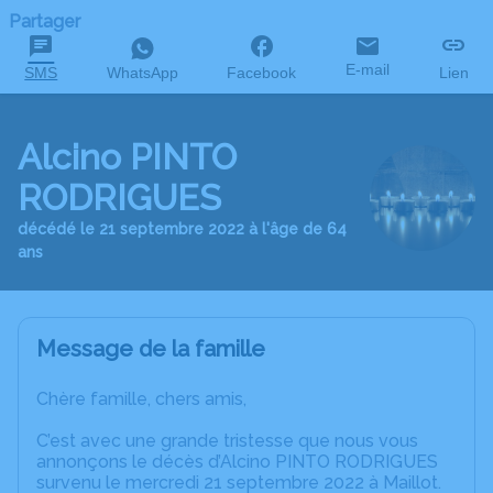
Partager
E-mail
SMS
WhatsApp
Facebook
Lien
Alcino PINTO
RODRIGUES
décédé le 21 septembre 2022 à l'âge de 64
ans
Message de la famille
Chère famille, chers amis,
C’est avec une grande tristesse que nous vous
annonçons le décès d’Alcino PINTO RODRIGUES
survenu le mercredi 21 septembre 2022 à Maillot.