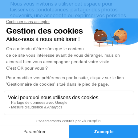
Nous vous invitons à utiliser cet espace pour
laisser vos condoléances, partager des photos
souvenirs, une anecdote ou exprimer vos pensées
à travers des poèmes ou des textes. Cet endroit
est un lieu d'expression dédié à honorer la
mémoire d’Albert ESSEIVA.
Un service de plantation d’arbre hommage est
disponible ici
.
Je rends hommage
Cérémonie religieuse
lundi 13 mai 2024 à 10h30
Église Saint Pregts de Villemanoche
89140 Villemanoche
10
Je rends hommage
Faire-part
Hommages