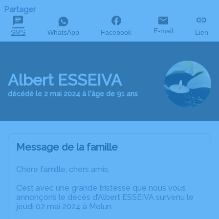
Partager
E-mail
SMS
WhatsApp
Facebook
Lien
Albert ESSEIVA
décédé le 2 mai 2024 à l'âge de 91 ans
Message de la famille
Chère famille, chers amis,
C’est avec une grande tristesse que nous vous
annonçons le décès d’Albert ESSEIVA survenu le
jeudi 02 mai 2024 à Melun.